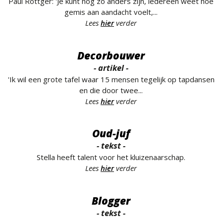
Paul Röttger: 'Je kunt nog zo anders zijn, iedereen weet hoe
gemis aan aandacht voelt,...
Lees
hier
verder
Decorbouwer
- artikel -
'Ik wil een grote tafel waar 15 mensen tegelijk op tapdansen
en die door twee...
Lees
hier
verder
Oud-juf
- tekst -
Stella heeft talent voor het kluizenaarschap.
Lees
hier
verder
Blogger
- tekst -