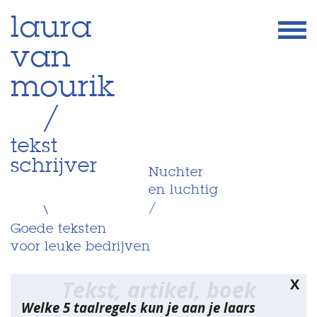
Skip
laura
to
van
content
mourik
/
tekst
schrijver
Nuchter
en luchtig
/
\
Goede teksten
voor leuke bedrijven
X
Tekst, artikel, boek
Welke 5 taalregels kun je aan je laars