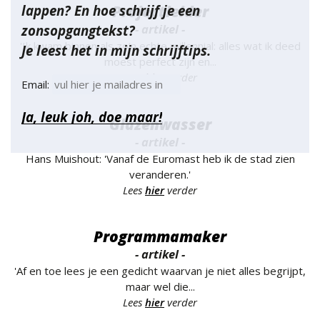
lappen? En hoe schrijf je een
Projectleider
- artikel -
zonsopgangtekst?
'Ik kwam binnen als zo’n echte millennial: alles wat ik deed
Je leest het in mijn schrijftips.
moest perfect zijn en...
Lees
hier
verder
Email:
Glazenwasser
- artikel -
Hans Muishout: 'Vanaf de Euromast heb ik de stad zien
veranderen.'
Lees
hier
verder
Programmamaker
- artikel -
'Af en toe lees je een gedicht waarvan je niet alles begrijpt,
maar wel die...
Lees
hier
verder