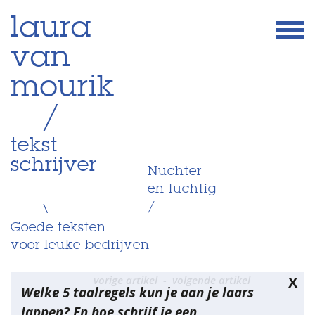
Skip
laura
to
van
content
mourik
/
tekst
schrijver
Nuchter
en luchtig
/
\
Goede teksten
voor leuke bedrijven
Bericht
vorige artikel
volgende artikel
X
Welke 5 taalregels kun je aan je laars
navigatie
lappen? En hoe schrijf je een