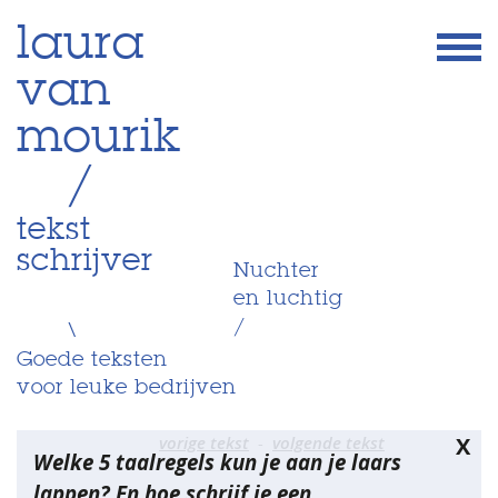
Skip
laura
to
van
content
mourik
/
tekst
schrijver
Nuchter
en luchtig
/
\
Goede teksten
voor leuke bedrijven
Bericht
vorige tekst
volgende tekst
X
Welke 5 taalregels kun je aan je laars
navigatie
lappen? En hoe schrijf je een