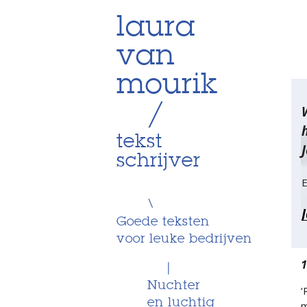
Skip
laura
to
van
content
mourik
/
tekst
J
schrijver
E
\
Goede teksten
voor leuke bedrijven
1
|
Nuchter
‘
en luchtig
m