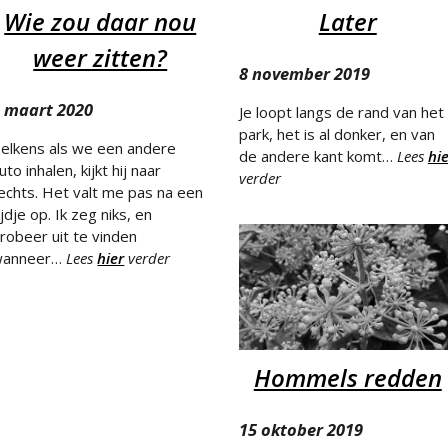
Wie zou daar nou
Later
weer zitten?
8 november 2019
 maart 2020
Je loopt langs de rand van het
park, het is al donker, en van
elkens als we een andere
de andere kant komt…
Lees
hi
uto inhalen, kijkt hij naar
verder
echts. Het valt me pas na een
ijdje op. Ik zeg niks, en
robeer uit te vinden
wanneer…
Lees
hier
verder
Hommels redden
15 oktober 2019