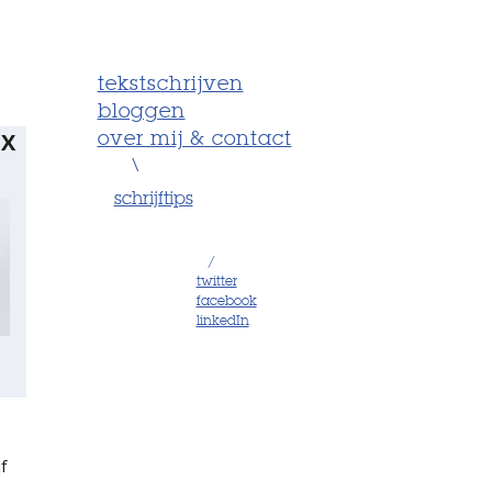
tekstschrijven
bloggen
X
over mij & contact
\
schrijftips
/
twitter
facebook
linkedIn
f