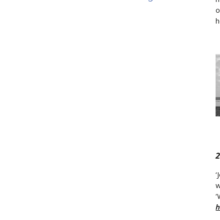
o
h
‘
w
‘
h