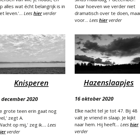
p alles wat écht belangrijk is in
Daar hoeven we verder niet
et leven.’…
Lees
hier
verder
dramatisch over te doen, maa
voor…
Lees
hier
verder
Hazenslaapjes
Knisperen
16 oktober 2020
2 december 2020
Elke nacht tel je tot 47. Bij 48
Je grote teen erin gaat nog
valt je vriend in slaap. Je kijkt
el,’ zegt A.
naar hem. Hij heeft…
Lees
hier
Wacht op mij,’ zeg ik….
Lees
verder
ier
verder