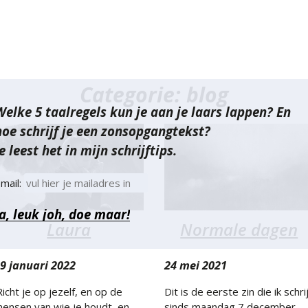
Categorie:
blog
Welke 5 taalregels kun je aan je laars lappen? En
hoe schrijf je een zonsopgangtekst?
e leest het in mijn schrijftips.
mail:
Laura
Normale dagen
9 januari 2022
24 mei 2021
Richt je op jezelf, en op de
Dit is de eerste zin die ik schrij
ensen van wie je houdt, en
sinds maandag 7 december.