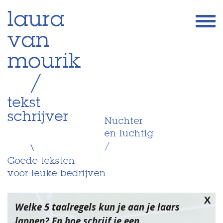
Skip
laura
to
van
content
mourik
/
tekst
schrijver
Nuchter
en luchtig
/
\
Goede teksten
voor leuke bedrijven
X
Welke 5 taalregels kun je aan je laars
lappen? En hoe schrijf je een