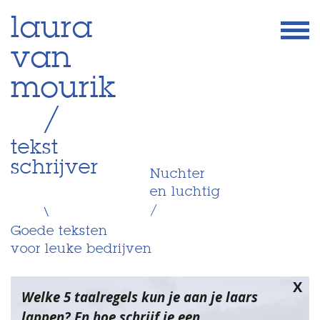
Skip
laura
to
van
content
mourik
/
tekst
schrijver
Nuchter
en luchtig
/
\
Goede teksten
voor leuke bedrijven
X
Welke 5 taalregels kun je aan je laars
lappen? En hoe schrijf je een