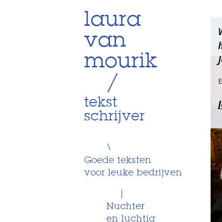
Skip
laura
Be
to
van
content
na
mourik
J
/
E
tekst
schrijver
\
Goede teksten
voor leuke bedrijven
|
Nuchter
en luchtig