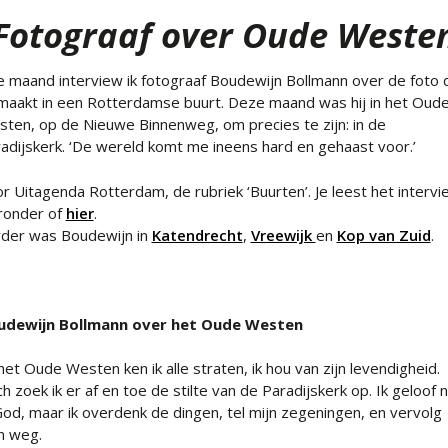
Fotograaf over Oude Weste
e maand interview ik fotograaf Boudewijn Bollmann over de foto 
 maakt in een Rotterdamse buurt. Deze maand was hij in het Oud
ten, op de Nieuwe Binnenweg, om precies te zijn: in de
adijskerk. ‘De wereld komt me ineens hard en gehaast voor.’
r Uitagenda Rotterdam, de rubriek ‘Buurten’. Je leest het intervi
ronder of
hier
.
der was Boudewijn in
Katendrecht
,
Vreewijk
en
Kop van Zuid
.
udewijn Bollmann over het Oude Westen
 het Oude Westen ken ik alle straten, ik hou van zijn levendigheid.
h zoek ik er af en toe de stilte van de Paradijskerk op. Ik geloof n
God, maar ik overdenk de dingen, tel mijn zegeningen, en vervolg
n weg.