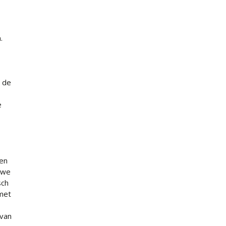
.
n de
e
den
 we
sch
met
 van