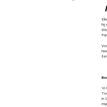
Elk
hij
Wes
Par
Voo
hie
Eer
Bo
‘In
Toc
in 
mij