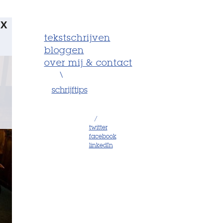
X
tekstschrijven
bloggen
over mij & contact
\
schrijftips
/
twitter
facebook
linkedIn