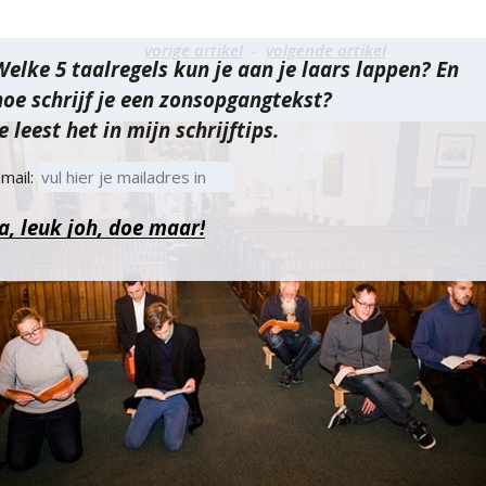
richt
vorige artikel
volgende artikel
Welke 5 taalregels kun je aan je laars lappen? En
vigatie
hoe schrijf je een zonsopgangtekst?
e leest het in mijn schrijftips.
mail: