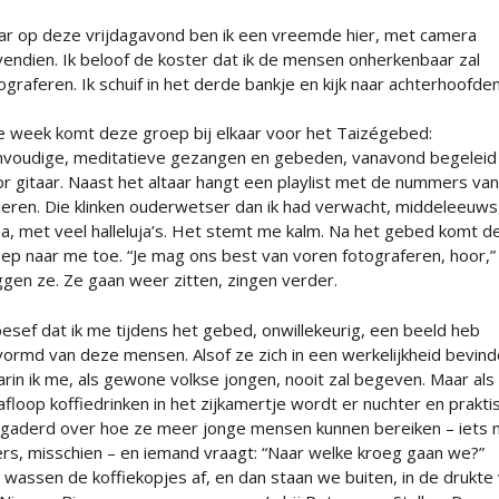
r op deze vrijdagavond ben ik een vreemde hier, met camera
endien. Ik beloof de koster dat ik de mensen onherkenbaar zal
ograferen. Ik schuif in het derde bankje en kijk naar achterhoofden
e week komt deze groep bij elkaar voor het Taizégebed:
voudige, meditatieve gezangen en gebeden, vanavond begeleid
r gitaar. Naast het altaar hangt een playlist met de nummers va
deren. Die klinken ouderwetser dan ik had verwacht, middeleeuws
na, met veel halleluja’s. Het stemt me kalm. Na het gebed komt d
ep naar me toe. “Je mag ons best van voren fotograferen, hoor,”
gen ze. Ze gaan weer zitten, zingen verder.
besef dat ik me tijdens het gebed, onwillekeurig, een beeld heb
ormd van deze mensen. Alsof ze zich in een werkelijkheid bevin
rin ik me, als gewone volkse jongen, nooit zal begeven. Maar als
afloop koffiedrinken in het zijkamertje wordt er nuchter en prakti
gaderd over hoe ze meer jonge mensen kunnen bereiken – iets 
ers, misschien – en iemand vraagt: “Naar welke kroeg gaan we?”
wassen de koffiekopjes af, en dan staan we buiten, in de drukte