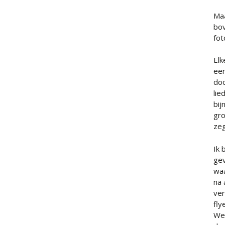
Maa
bov
fot
Elk
een
doo
lie
bij
gro
zeg
Ik 
gev
waa
na 
ver
fly
We 