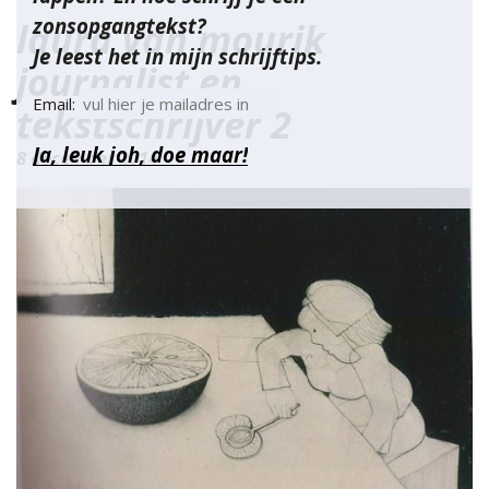
zonsopgangtekst?
laura van mourik
Je leest het in mijn schrijftips.
journalist en
Email:
tekstschrijver 2
8 december 2014