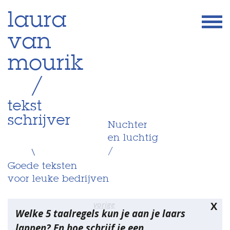
Skip
laura
to
van
content
mourik
/
tekst
schrijver
Nuchter
en luchtig
/
\
Goede teksten
voor leuke bedrijven
Bericht
vorige
X
Welke 5 taalregels kun je aan je laars
navigatie
lappen? En hoe schrijf je een