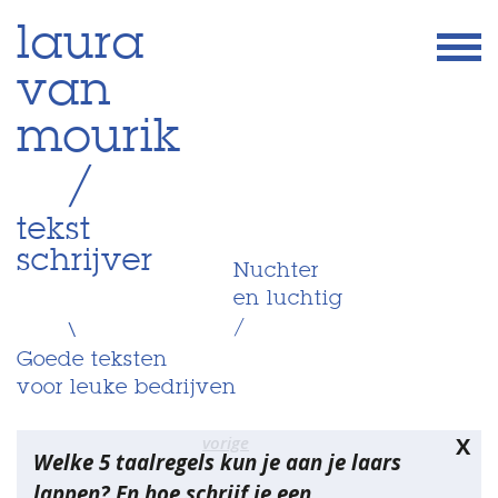
Skip
laura
to
van
content
mourik
/
tekst
schrijver
Nuchter
en luchtig
/
\
Goede teksten
voor leuke bedrijven
Bericht
vorige
X
Welke 5 taalregels kun je aan je laars
navigatie
lappen? En hoe schrijf je een