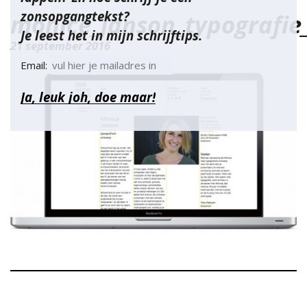
zonsopgangtekst?
monice_janson_typografie
Je leest het in mijn schrijftips.
21 september 2016
Email: