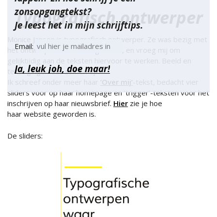
zonsopgangtekst?
Typografisch ontwerper
Je leest het in mijn schrijftips.
Monice Janson is typografisch ontwerper. Ze was bezig met
Email:
het ontwerpen van haar eigen site, en vroeg mij om
gelijktijdig aan de teksten hiervoor te werken. Beeld en
tekst gingen dus samen op.
Ik schreef onder meer haar
‘Over mij’
-tekst, bedacht vier
sliders voor op haar homepage en ’trigger’-teksten voor het
inschrijven op haar nieuwsbrief.
Hier
zie je hoe
haar website geworden is.
De sliders: