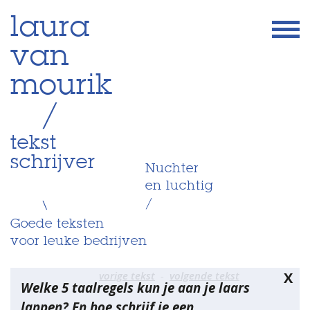
Skip
laura
to
van
content
mourik
/
tekst
schrijver
Nuchter
en luchtig
/
\
Goede teksten
voor leuke bedrijven
Bericht
vorige tekst
volgende tekst
X
Welke 5 taalregels kun je aan je laars
navigatie
lappen? En hoe schrijf je een