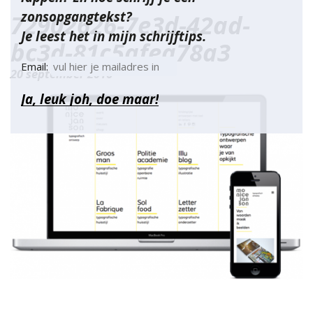
zonsopgangtekst?
72902626-7e3d-42ad-
Je leest het in mijn schrijftips.
bc3d-81c5afea78a3
Email:
20 september 2016