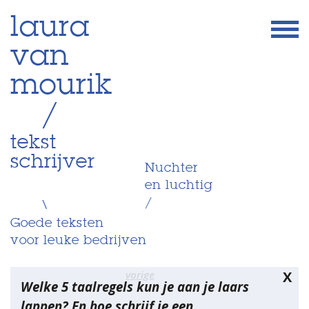
Skip
laura
to
van
content
mourik
/
tekst
schrijver
Nuchter
en luchtig
/
\
Goede teksten
voor leuke bedrijven
Bericht
vorige
X
Welke 5 taalregels kun je aan je laars
navigatie
lappen? En hoe schrijf je een