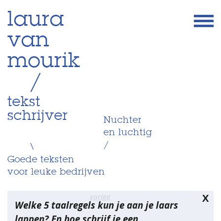
Skip
laura
to
van
content
mourik
/
tekst
schrijver
Nuchter
en luchtig
/
\
Goede teksten
voor leuke bedrijven
Bericht
vorige
X
Welke 5 taalregels kun je aan je laars
navigatie
lappen? En hoe schrijf je een