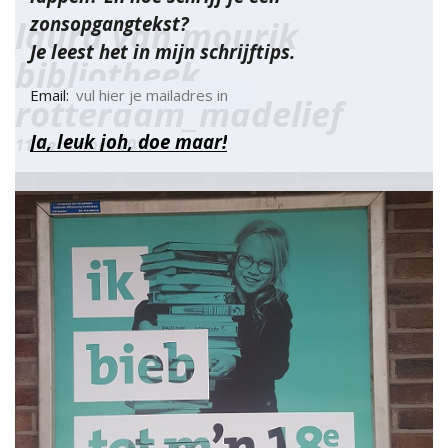
zonsopgangtekst?
laura van mourik
Je leest het in mijn schrijftips.
bibliotheek
Email:
rotterdam_madelief
11 december 2018