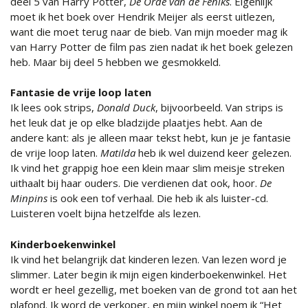
deel 5 van Harry Potter,
De Orde van de Feniks
. Eigenlijk
moet ik het boek over Hendrik Meijer als eerst uitlezen,
want die moet terug naar de bieb. Van mijn moeder mag ik
van Harry Potter de film pas zien nadat ik het boek gelezen
heb. Maar bij deel 5 hebben we gesmokkeld.
Fantasie de vrije loop laten
Ik lees ook strips,
Donald Duck
, bijvoorbeeld. Van strips is
het leuk dat je op elke bladzijde plaatjes hebt. Aan de
andere kant: als je alleen maar tekst hebt, kun je je fantasie
de vrije loop laten.
Matilda
heb ik wel duizend keer gelezen.
Ik vind het grappig hoe een klein maar slim meisje streken
uithaalt bij haar ouders. Die verdienen dat ook, hoor.
De
Minpins
is ook een tof verhaal. Die heb ik als luister-cd.
Luisteren voelt bijna hetzelfde als lezen.
Kinderboekenwinkel
Ik vind het belangrijk dat kinderen lezen. Van lezen word je
slimmer. Later begin ik mijn eigen kinderboekenwinkel. Het
wordt er heel gezellig, met boeken van de grond tot aan het
plafond. Ik word de verkoper, en mijn winkel noem ik “Het