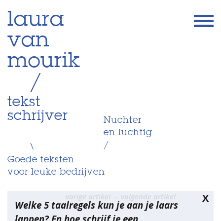
Skip
laura
to
van
content
mourik
/
tekst
schrijver
Nuchter
en luchtig
/
\
Goede teksten
voor leuke bedrijven
Bericht
vorige artikel
volgende artikel
X
Welke 5 taalregels kun je aan je laars
navigatie
lappen? En hoe schrijf je een