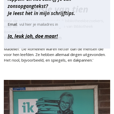
zonsopgangtekst?
Meisje van tien
Je leest het in mijn schrijftips.
Voor de zesde keer interviewde ik bibliotheekbezoekers,
Email:
voor de ‘Ik bieb’-reclamecampagne van Bibliotheek
Rotterdam.
In opdracht van
Stof Rotterdam
.
Madelief: ‘De Romeinen waren netter dan de mensen die
voor hen leefden. Ze hebben allemaal dingen uitgevonden.
Het riool, bijvoorbeeld, en spiegels, en dakpannen.’