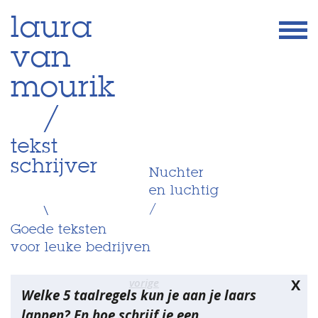
Skip
laura
to
van
content
mourik
/
tekst
schrijver
Nuchter
en luchtig
/
\
Goede teksten
voor leuke bedrijven
Bericht
vorige
X
Welke 5 taalregels kun je aan je laars
navigatie
lappen? En hoe schrijf je een