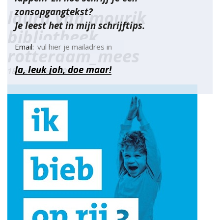
zonsopgangtekst?
laura van mourik
Je leest het in mijn schrijftips.
bibliotheek
Email:
rotterdam_mees
18 december 2018