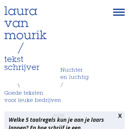
Skip
laura
to
van
content
mourik
/
tekst
schrijver
Nuchter
en luchtig
/
\
Goede teksten
voor leuke bedrijven
Bericht
vorige
X
Welke 5 taalregels kun je aan je laars
navigatie
lappen? En hoe schrijf je een