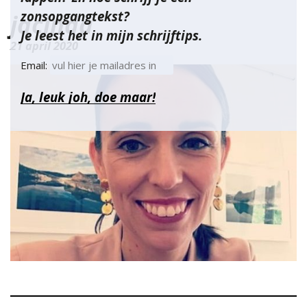
zonsopgangtekst?
jacinda
Je leest het in mijn schrijftips.
21 april 2020
Email: