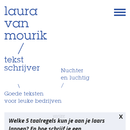
Skip
laura
to
van
content
mourik
/
tekst
schrijver
Nuchter
en luchtig
/
\
Goede teksten
voor leuke bedrijven
Bericht
vorige
X
Welke 5 taalregels kun je aan je laars
navigatie
lappen? En hoe schrijf je een