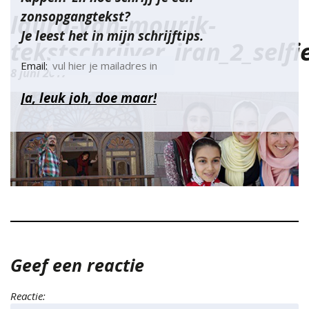
zonsopgangtekst?
laura-van-mourik-
Je leest het in mijn schrijftips.
tekstschrijver_iran_2_selfi
Email:
8 juni 2017
Geef een reactie
Reactie: