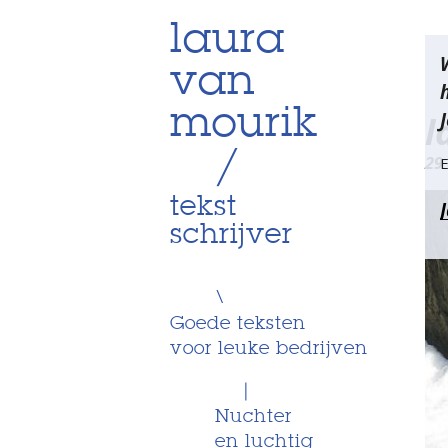
Skip
laura
Be
to
van
content
na
mourik
J
l
/
29
E
tekst
schrijver
\
Goede teksten
voor leuke bedrijven
|
Nuchter
en luchtig