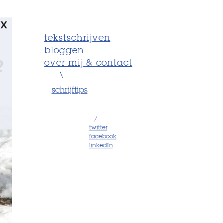
X
tekstschrijven
bloggen
2
over mij & contact
\
schrijftips
/
twitter
facebook
linkedIn