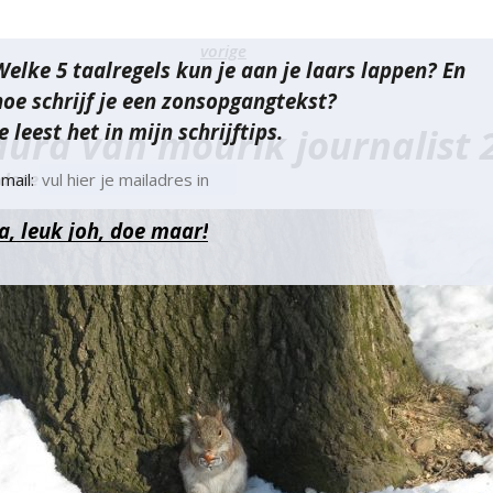
richt
vorige
Welke 5 taalregels kun je aan je laars lappen? En
vigatie
hoe schrijf je een zonsopgangtekst?
e leest het in mijn schrijftips.
aura van mourik journalist 
 december 2014
mail: