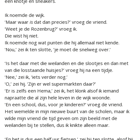
een knotje en sneakers.
Ik noemde de wijk.
‘Maar waar
is
dat dan precies?’ vroeg de vriend.
‘Weet je de Rozenbrug?’ vroeg ik.
Die wist hij niet.
Ik noemde nog wat punten die hij allemaal niet kende.
‘Nou,’ zei ik ten slotte, ‘je moet de snelweg over.’
‘Is het daar met die weilanden en die slootjes en dan met
van die losstaande huisjes?’ vroeg hij na een tijdje.
‘Nee,’ zei ik, ‘iets verder nog.’
‘O,’ zei hij. ‘Zijn er wel supermarkten daar?’
‘Er is zelfs een Hema,’ zei ik, het klonk alsof ik iemand
napraatte die al zijn hele leven in de wijk woonde.
‘En een school, dus, voor je kinderen?’ vroeg de vriend.
Het wemelde in mijn nieuwe buurt van de scholen, maar ik
wilde mijn vriend de tijd geven om zijn beeld met de
weilanden bij te stellen, dus ik knikte alleen maar.
‘En het is dus een half uur fietsen,’ zei hij ten slotte, alsof hij