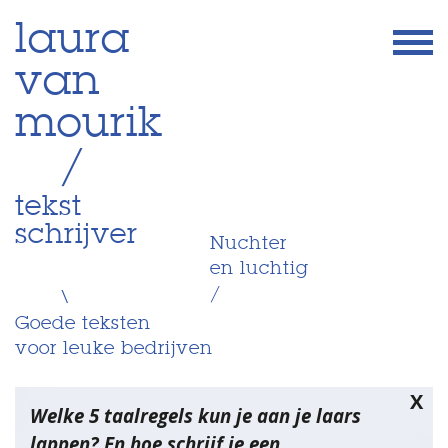
Skip
laura
to
van
content
mourik
/
tekst
schrijver
Nuchter
en luchtig
/
\
Goede teksten
voor leuke bedrijven
X
Welke 5 taalregels kun je aan je laars
lappen? En hoe schrijf je een