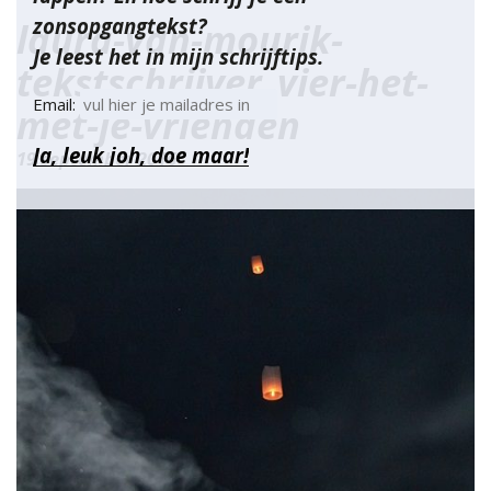
zonsopgangtekst?
laura-van-mourik-
Je leest het in mijn schrijftips.
tekstschrijver_vier-het-
Email:
met-je-vrienden
19 september 2016