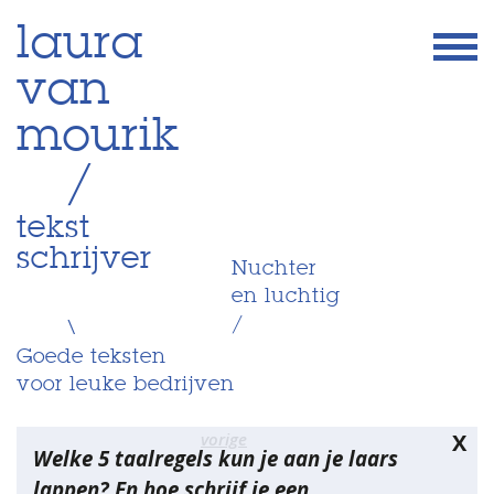
Skip
laura
to
van
content
mourik
/
tekst
schrijver
Nuchter
en luchtig
/
\
Goede teksten
voor leuke bedrijven
Bericht
vorige
X
Welke 5 taalregels kun je aan je laars
navigatie
lappen? En hoe schrijf je een