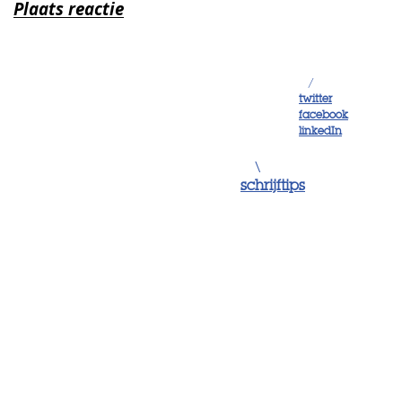
/
twitter
facebook
linkedIn
\
schrijftips