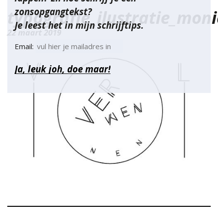
zonsopgangtekst?
typografie_ilustratie_mon
Je leest het in mijn schrijftips.
22 maart 2019
Email: