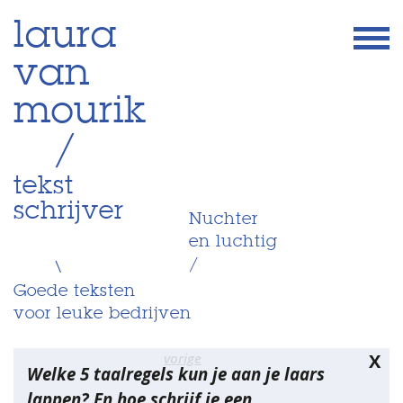
Skip
laura
to
van
content
mourik
/
tekst
schrijver
Nuchter
en luchtig
/
\
Goede teksten
voor leuke bedrijven
Bericht
vorige
X
Welke 5 taalregels kun je aan je laars
navigatie
lappen? En hoe schrijf je een