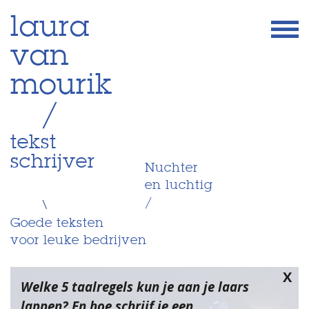
Skip
laura
to
van
content
mourik
/
tekst
schrijver
Nuchter
en luchtig
/
\
Goede teksten
voor leuke bedrijven
X
Welke 5 taalregels kun je aan je laars
lappen? En hoe schrijf je een