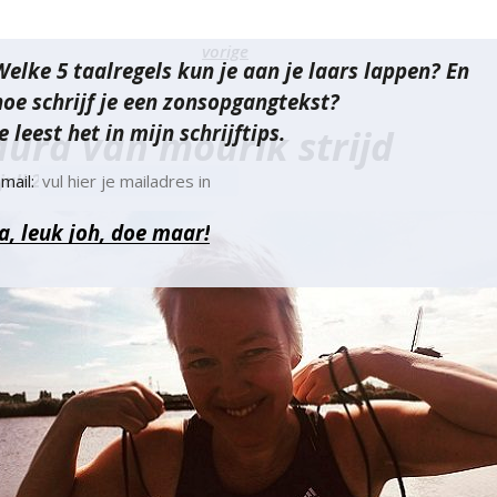
richt
vorige
Welke 5 taalregels kun je aan je laars lappen? En
vigatie
hoe schrijf je een zonsopgangtekst?
e leest het in mijn schrijftips.
aura van mourik strijd
juli 2019
mail: