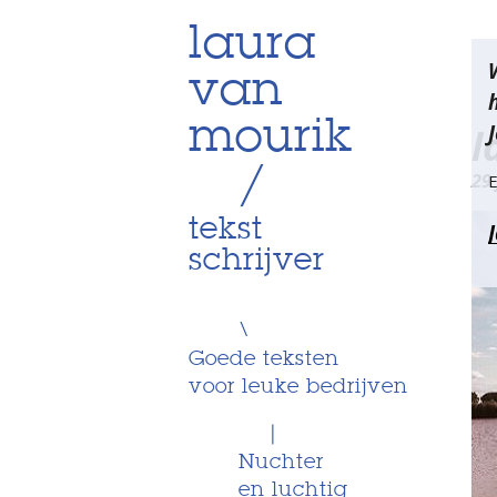
Skip
laura
Be
to
van
content
na
mourik
J
l
/
29 
E
tekst
schrijver
\
Goede teksten
voor leuke bedrijven
|
Nuchter
en luchtig