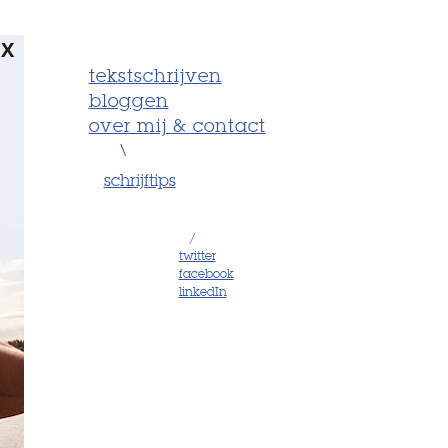
X
tekstschrijven
bloggen
over mij & contact
\
schrijftips
/
twitter
facebook
linkedIn