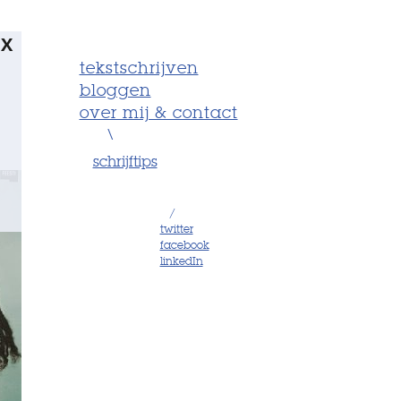
X
tekstschrijven
bloggen
over mij & contact
\
schrijftips
/
twitter
facebook
linkedIn