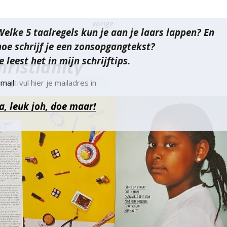
richt
vorige
Welke 5 taalregels kun je aan je laars lappen? En
vigatie
hoe schrijf je een zonsopgangtekst?
e leest het in mijn schrijftips.
hristianity
 augustus 2017
mail: