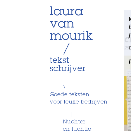
Skip
laura
Be
to
van
content
na
mourik
J
c
/
29
E
tekst
schrijver
\
Goede teksten
voor leuke bedrijven
|
Nuchter
en luchtig