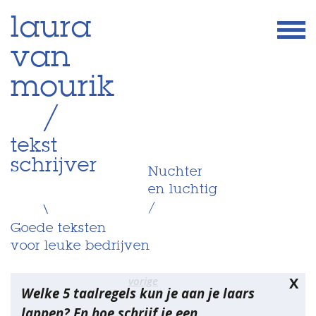
Skip
laura
to
van
content
mourik
/
tekst
schrijver
Nuchter
en luchtig
/
\
Goede teksten
voor leuke bedrijven
Bericht
vorige
X
Welke 5 taalregels kun je aan je laars
navigatie
lappen? En hoe schrijf je een