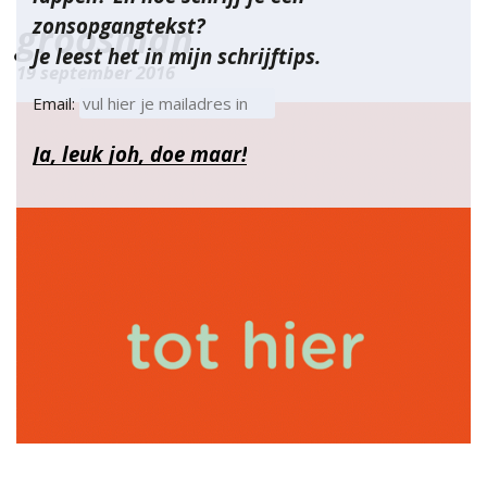
zonsopgangtekst?
groosman
Je leest het in mijn schrijftips.
19 september 2016
Email: