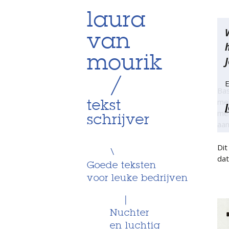
Skip
laura
Be
to
van
content
na
mourik
J
/
E
Bas
mel
tekst
mel
schrijver
aan
Dit
\
dat
Goede teksten
voor leuke bedrijven
|
Nuchter
en luchtig