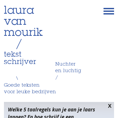
Skip
laura
to
van
content
mourik
/
tekst
schrijver
Nuchter
en luchtig
/
\
Goede teksten
voor leuke bedrijven
X
Welke 5 taalregels kun je aan je laars
lappen? En hoe schrijf je een