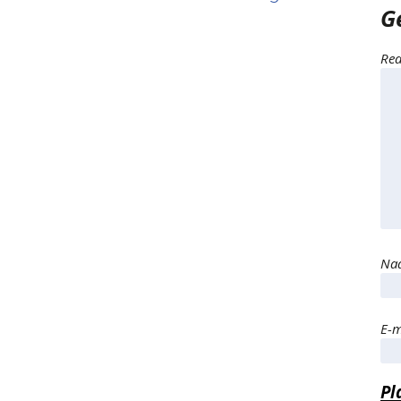
G
Rea
Naa
E-m