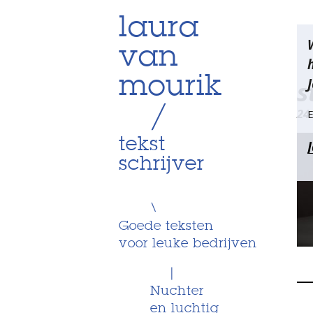
Skip
laura
Be
to
van
content
na
mourik
J
s
/
24
E
tekst
schrijver
\
Goede teksten
voor leuke bedrijven
|
Nuchter
en luchtig