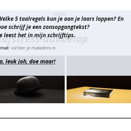
richt
vorige
Welke 5 taalregels kun je aan je laars lappen? En
vigatie
hoe schrijf je een zonsopgangtekst?
e leest het in mijn schrijftips.
tofstress-dubbelop
 maart 2015
mail: