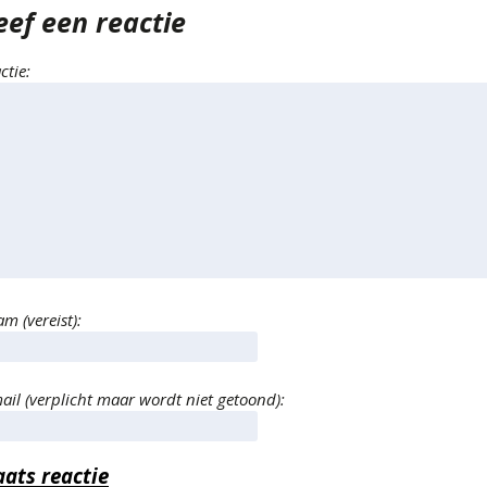
eef een reactie
ctie:
m (vereist):
ail (verplicht maar wordt niet getoond):