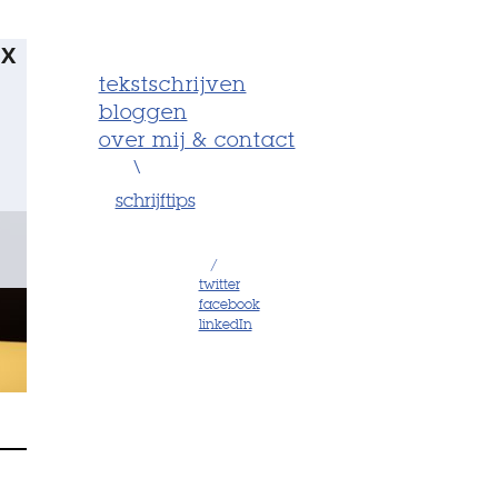
X
tekstschrijven
bloggen
over mij & contact
\
schrijftips
/
twitter
facebook
linkedIn