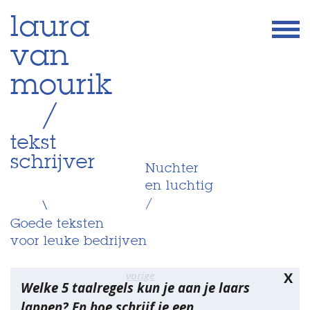
Skip
laura
to
van
content
mourik
/
tekst
schrijver
Nuchter
en luchtig
/
\
Goede teksten
voor leuke bedrijven
Bericht
vorige
X
Welke 5 taalregels kun je aan je laars
navigatie
lappen? En hoe schrijf je een