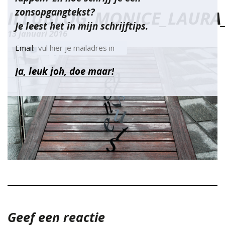
zonsopgangtekst?
ILLUBLOG_MONICE_LAURA
Je leest het in mijn schrijftips.
13 januari 2016
Email:
Geef een reactie