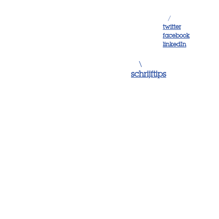
/
twitter
facebook
linkedIn
\
schrijftips