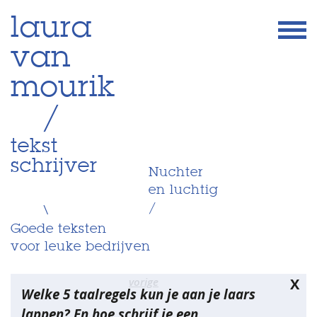
Skip
laura
to
van
content
mourik
/
tekst
schrijver
Nuchter
en luchtig
/
\
Goede teksten
voor leuke bedrijven
Bericht
vorige
X
Welke 5 taalregels kun je aan je laars
navigatie
lappen? En hoe schrijf je een