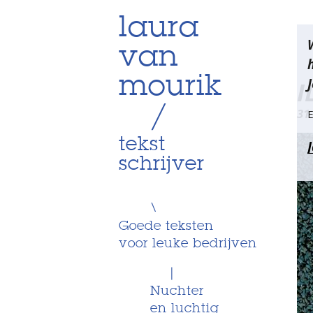
Skip
laura
Be
to
van
content
na
mourik
J
I
/
31
E
tekst
schrijver
\
Goede teksten
voor leuke bedrijven
|
Nuchter
en luchtig