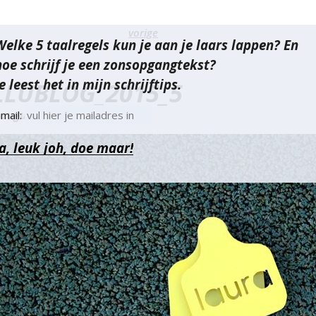
richt
vorige
Welke 5 taalregels kun je aan je laars lappen? En
vigatie
hoe schrijf je een zonsopgangtekst?
e leest het in mijn schrijftips.
LLUBLOG_2015_5
 augustus 2016
mail: