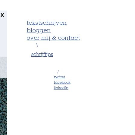
X
tekstschrijven
bloggen
over mij & contact
\
schrijftips
/
twitter
facebook
linkedIn