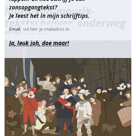
zonsopgangtekst?
laura-van-mourik-
Je leest het in mijn schrijftips.
tekstschrijver_onderweg
Email:
26 september 2016