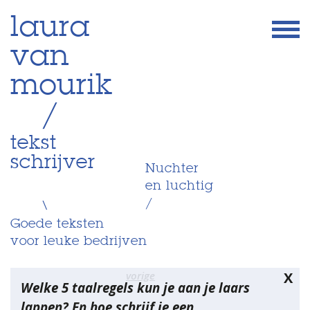
Skip
laura
to
van
content
mourik
/
tekst
schrijver
Nuchter
en luchtig
/
\
Goede teksten
voor leuke bedrijven
Bericht
vorige
X
Welke 5 taalregels kun je aan je laars
navigatie
lappen? En hoe schrijf je een