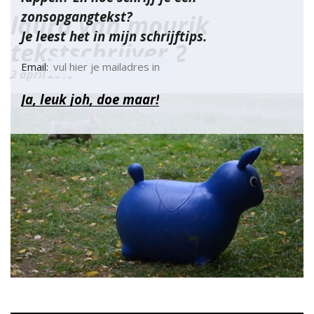
zonsopgangtekst?
laura van mourik
Je leest het in mijn schrijftips.
tekstschrijver 2
Email:
2 april 2015