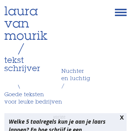
Skip
laura
to
van
content
mourik
/
tekst
schrijver
Nuchter
en luchtig
/
\
Goede teksten
voor leuke bedrijven
Bericht
vorige
X
Welke 5 taalregels kun je aan je laars
navigatie
lappen? En hoe schrijf je een