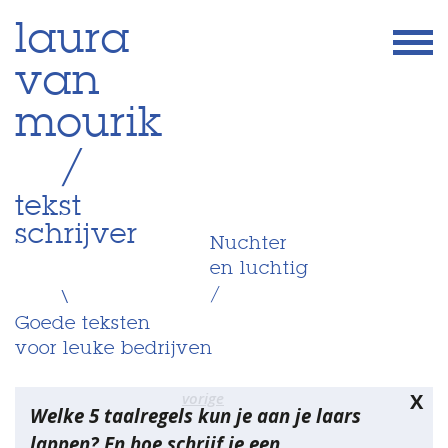
Skip
laura
to
van
content
mourik
/
tekst
schrijver
Nuchter
en luchtig
/
\
Goede teksten
voor leuke bedrijven
Bericht
vorige
X
Welke 5 taalregels kun je aan je laars
navigatie
lappen? En hoe schrijf je een