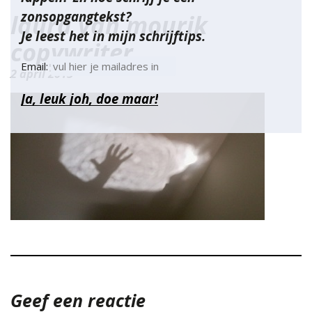
zonsopgangtekst?
laura van mourik
Je leest het in mijn schrijftips.
copywriter
Email:
2 april 2015
Geef een reactie