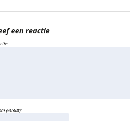
eef een reactie
ctie:
m (vereist):