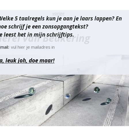
richt
vorige
Welke 5 taalregels kun je aan je laars lappen? En
vigatie
hoe schrijf je een zonsopgangtekst?
e leest het in mijn schrijftips.
erel van Beukering
 januari 2015
mail: