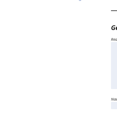
G
Rea
Naa