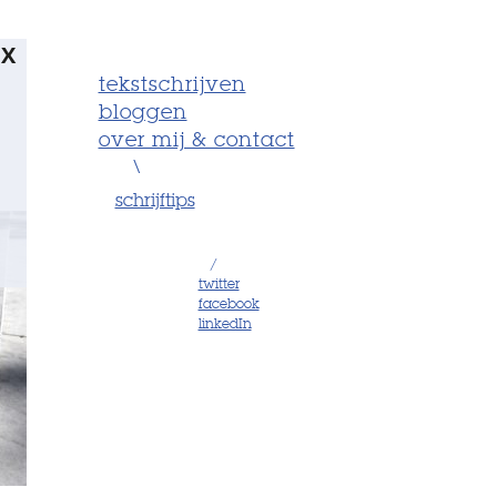
X
tekstschrijven
bloggen
over mij & contact
\
schrijftips
/
twitter
facebook
linkedIn