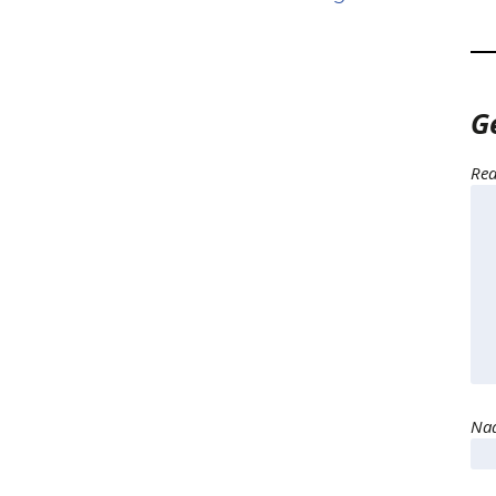
G
Rea
Naa