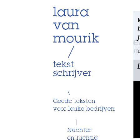
Skip
laura
Be
to
van
content
na
mourik
J
e
/
10
E
tekst
schrijver
\
Goede teksten
voor leuke bedrijven
|
Nuchter
en luchtig