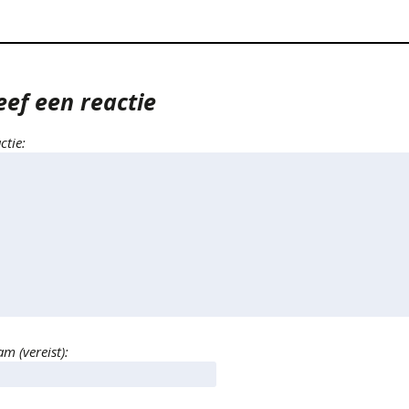
eef een reactie
ctie:
m (vereist):