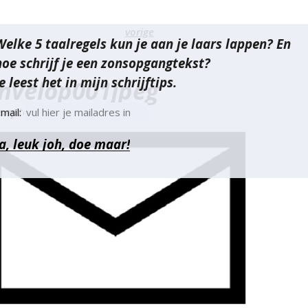
richt
vorige
Welke 5 taalregels kun je aan je laars lappen? En
vigatie
hoe schrijf je een zonsopgangtekst?
e leest het in mijn schrijftips.
nvelop001jpeg
 september 2013
mail: