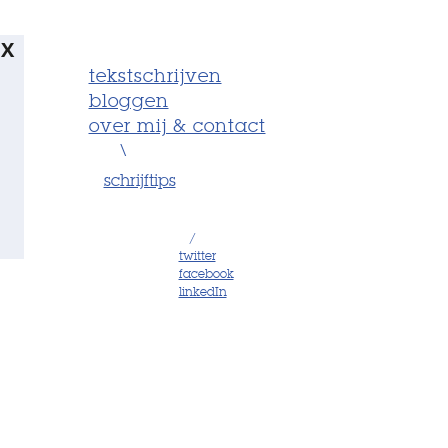
X
tekstschrijven
bloggen
over mij & contact
\
schrijftips
/
twitter
facebook
linkedIn