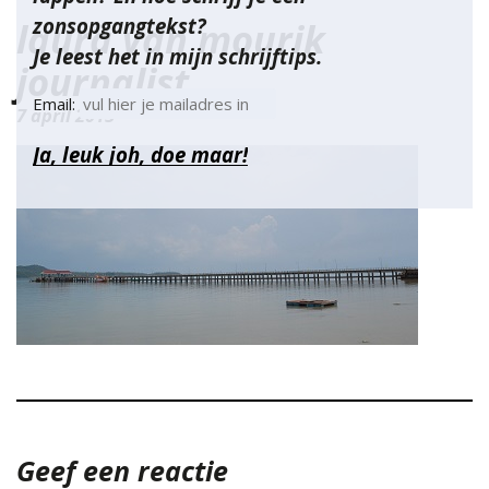
zonsopgangtekst?
laura van mourik
Je leest het in mijn schrijftips.
journalist
Email:
7 april 2015
Geef een reactie