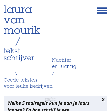
Skip
laura
to
van
content
mourik
/
tekst
schrijver
Nuchter
en luchtig
/
\
Goede teksten
voor leuke bedrijven
Bericht
vorige
X
Welke 5 taalregels kun je aan je laars
navigatie
lappen? En hoe schrijf je een