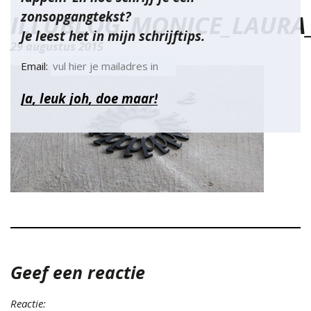
zonsopgangtekst?
ILLUBLOG_MONICE_LAURA
Je leest het in mijn schrijftips.
29 augustus 2015
Email:
Geef een reactie
Reactie: