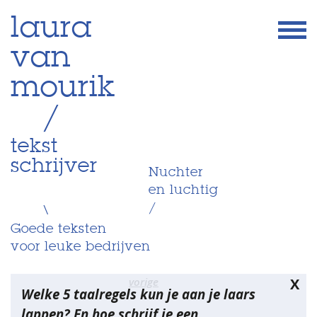
Skip
laura
to
van
content
mourik
/
tekst
schrijver
Nuchter
en luchtig
/
\
Goede teksten
voor leuke bedrijven
Bericht
vorige
X
Welke 5 taalregels kun je aan je laars
navigatie
lappen? En hoe schrijf je een