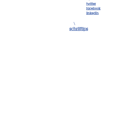
twitter
facebook
linkedIn
\
schrijftips