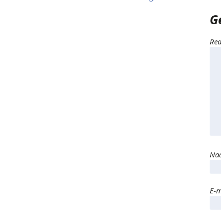
G
Rea
Naa
E-m