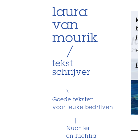
Skip
laura
Be
to
van
content
na
mourik
J
l
/
31
E
tekst
schrijver
\
Goede teksten
voor leuke bedrijven
|
Nuchter
en luchtig