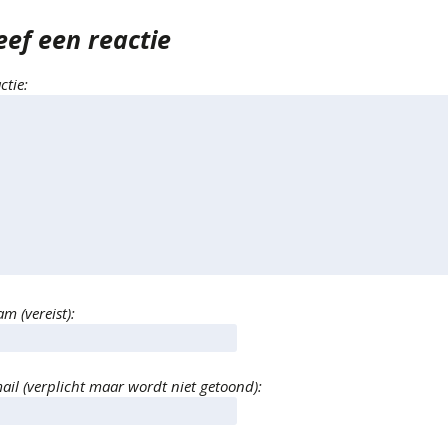
eef een reactie
ctie:
m (vereist):
ail (verplicht maar wordt niet getoond):