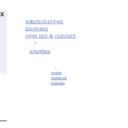
X
tekstschrijven
bloggen
over mij & contact
\
schrijftips
/
twitter
facebook
linkedIn