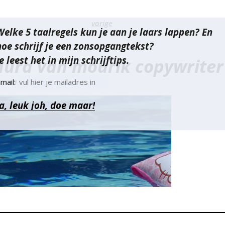
richt
vorige
Welke 5 taalregels kun je aan je laars lappen? En
vigatie
hoe schrijf je een zonsopgangtekst?
e leest het in mijn schrijftips.
aura van mourik copywriter
 maart 2014
mail: