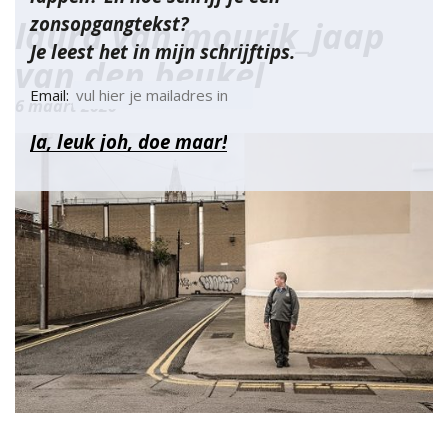
zonsopgangtekst?
laura van mourik_jaap
Je leest het in mijn schrijftips.
van den beukel
Email:
6 maart 2020