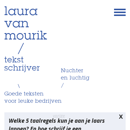
Skip
laura
to
van
content
mourik
/
tekst
schrijver
Nuchter
en luchtig
/
\
Goede teksten
voor leuke bedrijven
Bericht
vorige
X
Welke 5 taalregels kun je aan je laars
navigatie
lappen? En hoe schrijf je een