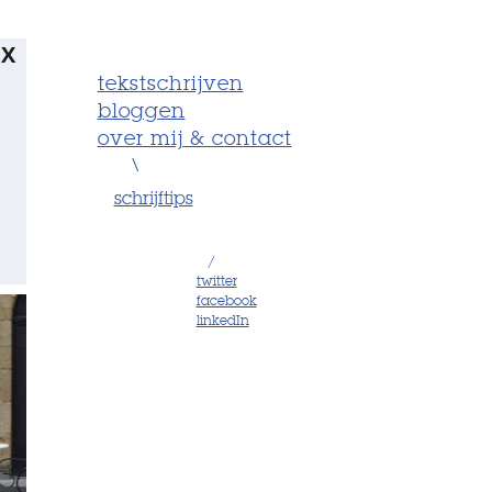
X
tekstschrijven
bloggen
over mij & contact
\
schrijftips
/
twitter
facebook
linkedIn