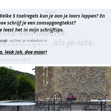
richt
vorige
Welke 5 taalregels kun je aan je laars lappen? En
vigatie
hoe schrijf je een zonsopgangtekst?
e leest het in mijn schrijftips.
aura-van-mourik-
ekstschrijver_als-je-iets-
mail:
achts-voelt
 september 2016