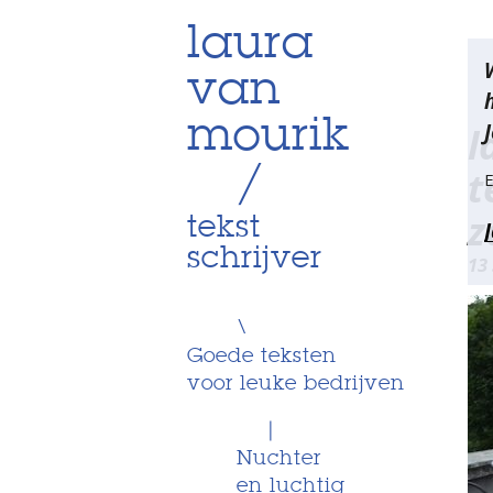
Skip
laura
Be
to
van
content
na
mourik
J
l
/
t
E
z
tekst
schrijver
13
\
Goede teksten
voor leuke bedrijven
|
Nuchter
en luchtig