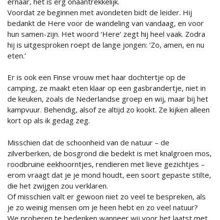
ernaar, het is erg onaantrekkelijk.
Voordat ze beginnen met avondeten bidt de leider. Hij
bedankt de Here voor de wandeling van vandaag, en voor
hun samen-zijn. Het woord ‘Here’ zegt hij heel vaak. Zodra
hij is uitgesproken roept de lange jongen: ‘Zo, amen, en nu
eten.’
Er is ook een Finse vrouw met haar dochtertje op de
camping, ze maakt eten klaar op een gasbrandertje, niet in
de keuken, zoals de Nederlandse groep en wij, maar bij het
kampvuur. Behendig, alsof ze altijd zo kookt. Ze kijken alleen
kort op als ik gedag zeg.
Misschien dat de schoonheid van de natuur – de
zilverberken, de bosgrond die bedekt is met knalgroen mos,
roodbruine eekhoorntjes, rendieren met lieve gezichtjes –
erom vraagt dat je je mond houdt, een soort gepaste stilte,
die het zwijgen zou verklaren.
Of misschien valt er gewoon niet zo veel te bespreken, als
je zo weinig mensen om je heen hebt en zo veel natuur?
We proberen te bedenken wanneer wij voor het laatst met