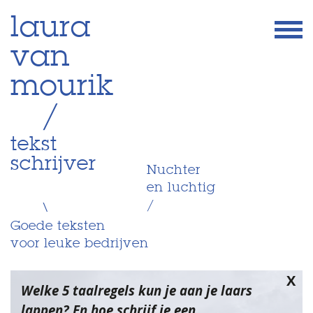
Skip
laura
to
van
content
mourik
/
tekst
schrijver
Nuchter
en luchtig
/
\
Goede teksten
voor leuke bedrijven
X
Welke 5 taalregels kun je aan je laars
lappen? En hoe schrijf je een