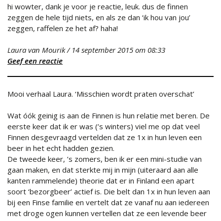
hi wowter, dank je voor je reactie, leuk. dus de finnen
zeggen de hele tijd niets, en als ze dan ‘ik hou van jou’
zeggen, raffelen ze het af? haha!
Laura van Mourik
/
14 september 2015
om 08:33
Geef een reactie
Mooi verhaal Laura. ‘Misschien wordt praten overschat’
Wat óók geinig is aan de Finnen is hun relatie met beren. De
eerste keer dat ik er was (’s winters) viel me op dat veel
Finnen desgevraagd vertelden dat ze 1x in hun leven een
beer in het echt hadden gezien.
De tweede keer, ’s zomers, ben ik er een mini-studie van
gaan maken, en dat sterkte mij in mijn (uiteraard aan alle
kanten rammelende) theorie dat er in Finland een apart
soort ‘bezorgbeer’ actief is. Die belt dan 1x in hun leven aan
bij een Finse familie en vertelt dat ze vanaf nu aan iedereen
met droge ogen kunnen vertellen dat ze een levende beer