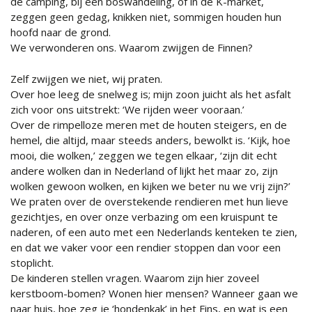
de camping, bij een boswandeling, of in de K-market,
zeggen geen gedag, knikken niet, sommigen houden hun
hoofd naar de grond.
We verwonderen ons. Waarom zwijgen de Finnen?
Zelf zwijgen we niet, wij praten.
Over hoe leeg de snelweg is; mijn zoon juicht als het asfalt
zich voor ons uitstrekt: ‘We rijden weer vooraan.’
Over de rimpelloze meren met de houten steigers, en de
hemel, die altijd, maar steeds anders, bewolkt is. ‘Kijk, hoe
mooi, die wolken,’ zeggen we tegen elkaar, ‘zijn dit echt
andere wolken dan in Nederland of lijkt het maar zo, zijn
wolken gewoon wolken, en kijken we beter nu we vrij zijn?’
We praten over de overstekende rendieren met hun lieve
gezichtjes, en over onze verbazing om een kruispunt te
naderen, of een auto met een Nederlands kenteken te zien,
en dat we vaker voor een rendier stoppen dan voor een
stoplicht.
De kinderen stellen vragen. Waarom zijn hier zoveel
kerstboom-bomen? Wonen hier mensen? Wanneer gaan we
naar huis, hoe zeg je ‘hondenkak’ in het Fins, en wat is een