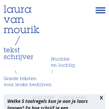
Skip
laura
to
van
content
mourik
/
tekst
schrijver
Nuchter
en luchtig
/
\
Goede teksten
voor leuke bedrijven
Bericht
vorige artikel
volgende artikel
X
Welke 5 taalregels kun je aan je laars
navigatie
lappen? En hoe schrijf je een