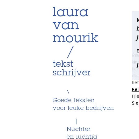
Skip
laura
Be
to
van
content
na
mourik
J
/
E
Rei
kin
tekst
Ik 
schrijver
doc
he
Rei
\
Hie
Goede teksten
Si
voor leuke bedrijven
|
Nuchter
en luchtig