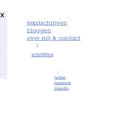
X
tekstschrijven
bloggen
over mij & contact
\
en
schrijftips
ver
/
twitter
facebook
linkedIn