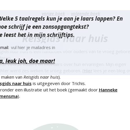
richt
vorige boek
volgende boek
Welke 5 taalregels kun je aan je laars lappen? En
vigatie
hoe schrijf je een zonsopgangtekst?
e leest het in mijn schrijftips.
Reisgids naar huis
mail:
sgids naar huis
is een handboek voor ouders van te vroeg gebor
deren.
interviewde vaders en moeders over hun ervaringen. Mijn eigen
hter werd zes weken te vroeg geboren. (
Hier
lees je een blog o
t maken van
Reisgids naar huis
).
sgids naar huis
is uitgegeven door Trichis.
ronder een illustratie uit het boek (gemaakt door
Hanneke
emensma
).