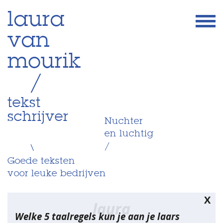
Skip
laura
to
van
content
mourik
/
tekst
schrijver
Nuchter
en luchtig
/
\
Goede teksten
voor leuke bedrijven
X
laura
Welke 5 taalregels kun je aan je laars